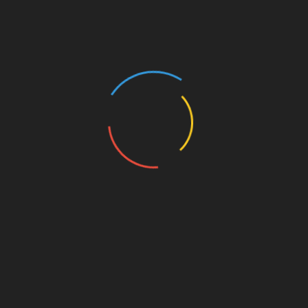
राखंड सरकार ने जारी की तीलू
उत्तराखंड के युवाओं के लिए
ली पुरस्कार विजेताओं की सूची,
खुशखबरी! 2500 से ज्यादा सरका
स्त को होगा सम्मान समारोह
पदों पर जल्द शुरू होगी भर्ती
ust 6, 2026
August 6, 2026