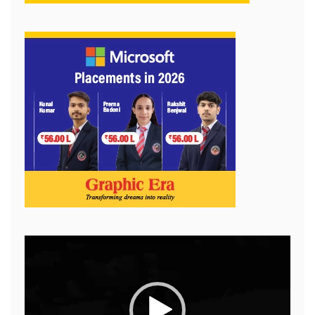
Video
Player