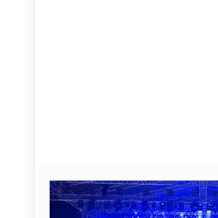
Video
Player