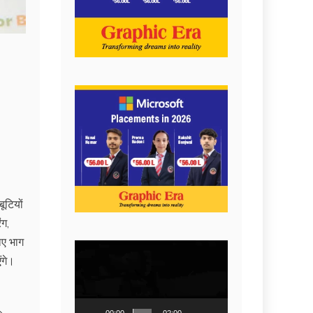
ूटियों
ंग,
ाए भाग
Video
ंगे।
Player