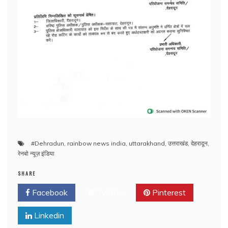
#Dehradun
,
rainbow news india
,
uttarakhand
,
उत्तराखंड
,
देहरादून
,
रेनबो न्यूज़ इंडिया
SHARE
Facebook
Twitter
Pinterest
Linkedin