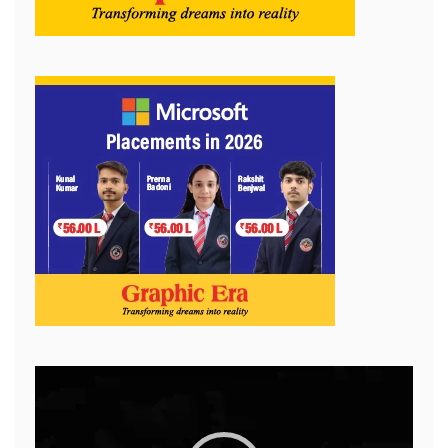
Video
Player