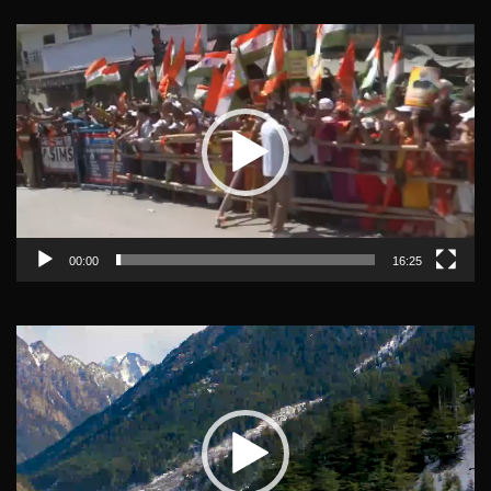
Video
Player
00:00
16:25
Video
Player