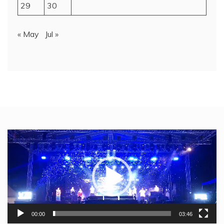
29
30
« May
Jul »
Video
Player
00:00
03:46