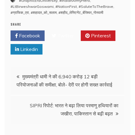
#GraphicEraUniversity
,
#IndianArmyHero
,
#LtBirweshwarGoswami
,
#NationFirst
,
#SaluteToTheBrave
,
#ग्राफिक_एरा
,
#शहादत_को_सलाम
,
#शहीद_लेफ्टिनेंट_बीरेश्वर_गोस्वामी
SHARE
Facebook
Twitter
Pinterest
Linkedin
मुख्यमंत्री धामी ने की 6,940 करोड़ 12 बड़ी
परियोजनाओं की समीक्षा, बोले- देरी पर होगी सख्त कार्रवाई
SIPRI रिपोर्ट: भारत ने बढ़ा लिया परमाणु हथियारों का
जखीरा, पाकिस्तान से बढ़ी बढ़त