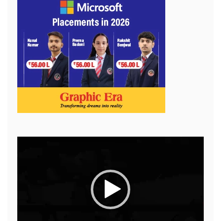
Video
Player