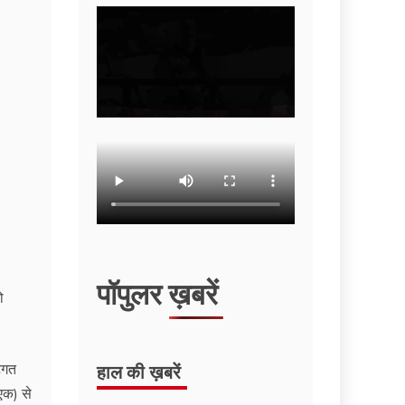
पॉपुलर ख़बरें
ो
हाल की ख़बरें
टिगत
एक) से