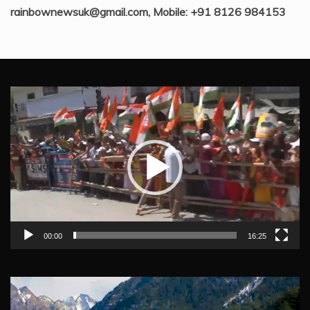
rainbownewsuk@gmail.com, Mobile: +91 8126 984153
Video
Player
00:00
16:25
Video
Player