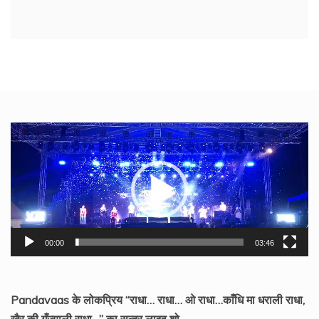
Video
Player
00:00
03:46
Pandavaas के लोकप्रिय “राधा… राधा… ओ राधा…काँधि मा धराली राधा,
खैर की गँज्याली राधा…” का सुन्दर लाइव शो