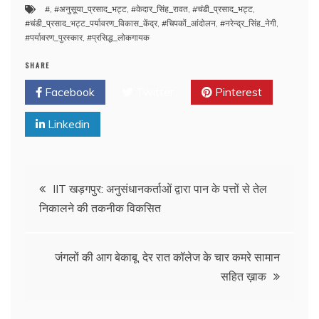
#
,
#अनुसूया_प्रसाद_भट्ट
,
#केदार_सिंह_रावत
,
#चंडी_प्रसाद_भट्ट
,
#चंडी_प्रसाद_भट्ट_पर्यावरण_विकास_केंद्र
,
#चिपकों_आंदोलन
,
#नरेन्द्र_सिंह_नेगी
,
#पर्यावरण_पुरस्कार
,
#प्रसिद्ध_लोकगायक
SHARE
Facebook
Twitter
Pinterest
Linkedin
IIT खड़गपुर: अनुसंधानकर्ताओं द्वारा पान के पत्तों से तेल
निकालने की तकनीक विकसित
जंगलों की आग बेकाबू, देर रात कॉलेज के चार कमरे सामान
सहित ख़ाक