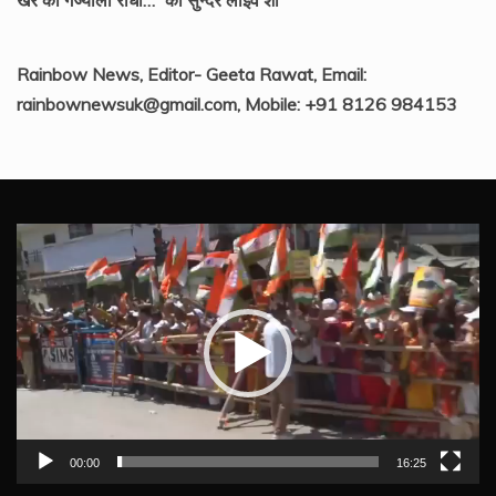
Rainbow News, Editor- Geeta Rawat, Email:
rainbownewsuk@gmail.com, Mobile: +91 8126 984153
Video
Player
00:00
16:25