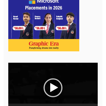
Video
Player