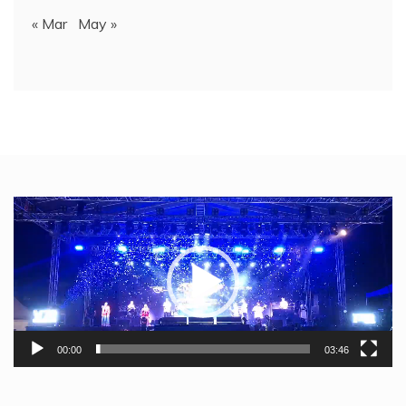
« Mar
May »
Video
Player
00:00
03:46