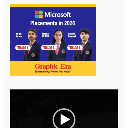
Video
Player