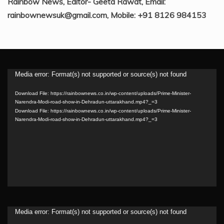
Rainbow News, Editor- Geeta Rawat, Email:
rainbownewsuk@gmail.com, Mobile: +91 8126 984153
Video
Media error: Format(s) not supported or source(s) not found
Player
Download File: https://rainbownews.co.in/wp-content/uploads/Prime-Minister-
Narendra-Modi-road-show-in-Dehradun-uttarakhand.mp4?_=3
Download File: https://rainbownews.co.in/wp-content/uploads/Prime-Minister-
Narendra-Modi-road-show-in-Dehradun-uttarakhand.mp4?_=3
Video
Media error: Format(s) not supported or source(s) not found