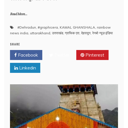
Read More...
#Dehradun
,
#graphicera
,
KAMAL GHANSHALA
,
rainbow
news india
,
uttarakhand
,
उत्तराखंड
,
ग्राफिक एरा
,
देहरादून
,
रेनबो न्यूज़ इंडिया
SHARE
Facebook
Twitter
Pinterest
Linkedin