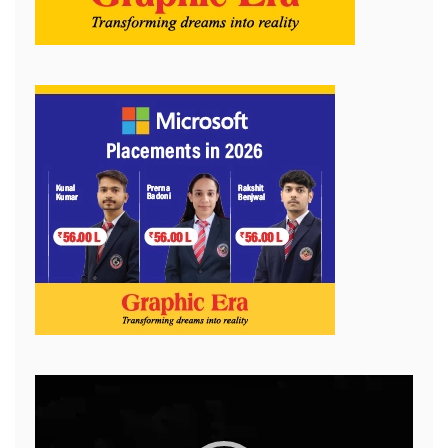
Video
Player