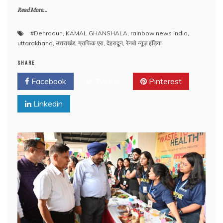
Read More...
#Dehradun
,
KAMAL GHANSHALA
,
rainbow news india
,
uttarakhand
,
उत्तराखंड
,
ग्राफिक एरा
,
देहरादून
,
रेनबो न्यूज़ इंडिया
SHARE
Facebook
Twitter
Pinterest
Linkedin