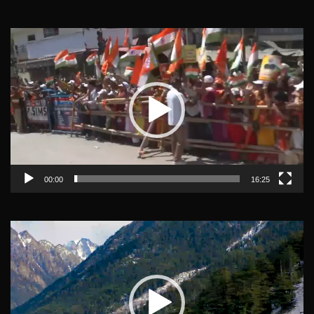
Video
Player
00:00
16:25
Video
Player