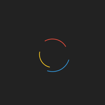
Linkedin
 तलब किया
इंदिरा हृदयेश का हृदय गति रुकने से निधन, कांग्रेस में शो
लहर
नाथ चढ़ावा चोरी मामले में SIT
नंदा की चौकी पुल मामले में PWD 
ड़ा एक्शन, तीसरा आरोपी
तीन इंजीनियर सस्पेंड
्तार, कमरे से आभूषण और
August 8, 2026
ी बरामद