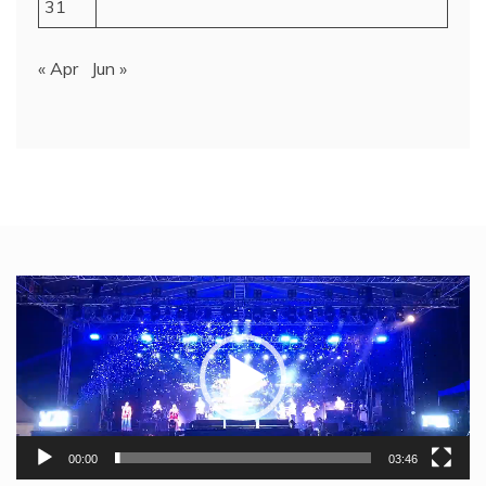
31
« Apr
Jun »
Video
Player
00:00
03:46