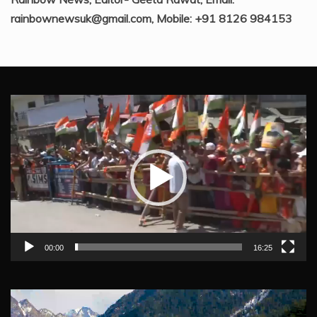
rainbownewsuk@gmail.com, Mobile: +91 8126 984153
Video
Player
00:00
16:25
Video
Player