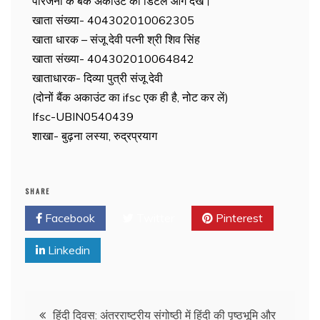
परिजनों के बैंक अकाउंट की डिटेल आगे देखें।
खाता संख्या- 404302010062305
खाता धारक – संजू देवी पत्नी श्री शिव सिंह
खाता संख्या- 404302010064842
खाताधारक- दिव्या पुत्री संजू देवी
(दोनों बैंक अकाउंट का ifsc एक ही है, नोट कर लें)
Ifsc-UBIN0540439
शाखा- बुढ़ना लस्या, रुद्रप्रयाग
SHARE
Facebook
Twitter
Pinterest
Linkedin
हिंदी दिवस: अंतरराष्ट्रीय संगोष्ठी में हिंदी की पृष्ठभूमि और