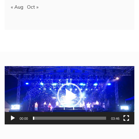
« Aug
Oct »
Video
Player
00:00
03:46