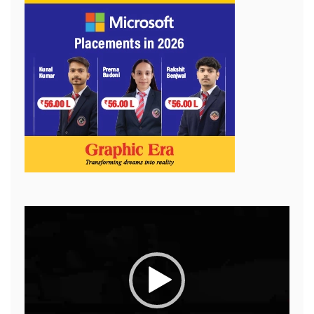
Video
Player