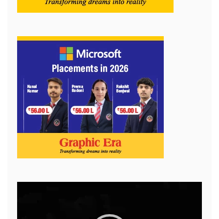
Video
Player