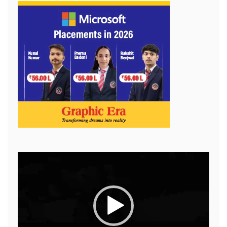
Video
Player