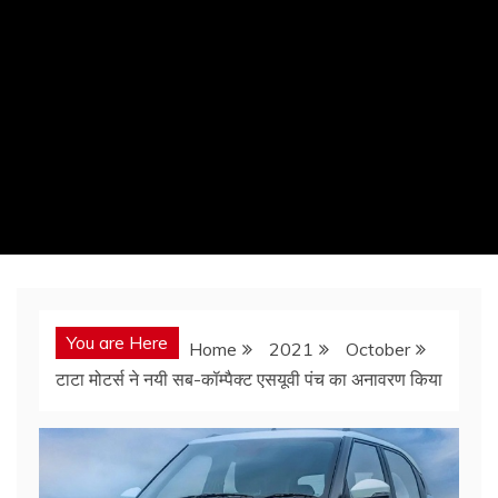
You are Here
Home
2021
October
टाटा मोटर्स ने नयी सब-कॉम्पैक्ट एसयूवी पंच का अनावरण किया