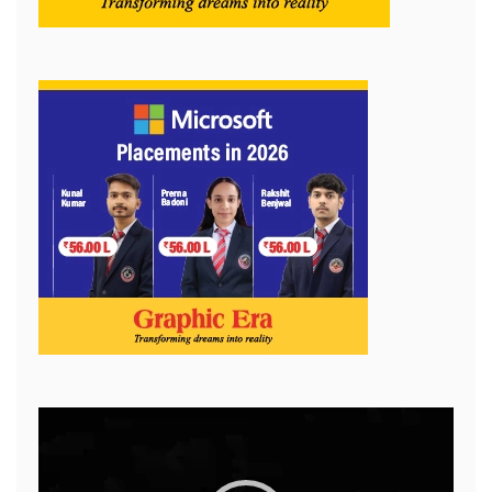
Video
Player