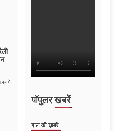
ैली
जन
लय में
पॉपुलर ख़बरें
हाल की ख़बरें