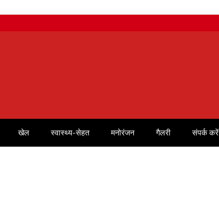
खेल
स्वास्थ्य-सेहत
मनोरंजन
गैलरी
संपर्क करें