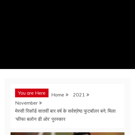
You are Here
Home
2021
November
मेस्सी रिकॉर्ड सातवीं बार वर्ष के सर्वश्रेष्ठ फुटबॉलर बने, मिला
‘फीफा बलोन डी ओर’ पुरस्कार