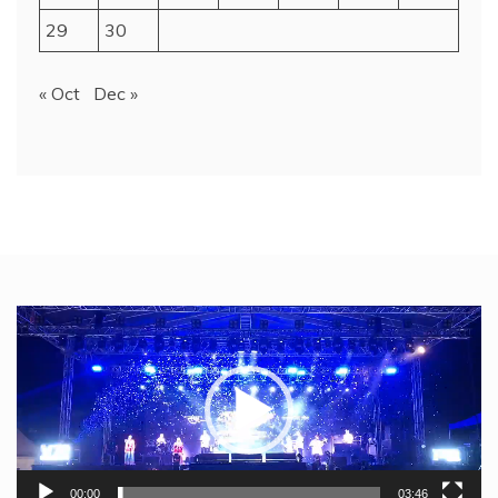
29
30
« Oct
Dec »
Video
Player
00:00
03:46