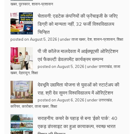
खबर
,
पुरस्कार
,
शासन-प्रशासन
चेतावनी: एडटेक कंपनियों की फ्रेंचाइजी के जरिए
डिग्री को मान्यता नहीं, 32 फर्जी विश्वविद्यालय
चिन्हित
posted on August 5, 2026
|
under
ताजा खबर
,
देश
,
शासन-प्रशासन
,
शिक्षा
पी जी कॉलेज मालदेवता में आईक्यूएसी ओरिएंटेशन
एवं फैकल्टी डेवलपमेंट कार्यक्रम सम्पन्न
posted on August 5, 2026
|
under
उत्तराखंड
,
ताजा
खबर
,
देहरादून
,
शिक्षा
देवभूमि उद्यमिता योजना से युवाओं को स्टार्टअप की
राह, श्री देव सुमन विश्वविद्यालय में ओरिएंटेशन
posted on August 6, 2026
|
under
उत्तराखंड
,
करियर
,
कारोबार
,
ताजा खबर
,
शिक्षा
सराहनीय: कचरे के पहाड़ से बना ‘ईको पार्क’: 40
एकड़ डंपसाइट का हुआ कायाकल्प, स्वच्छ भारत