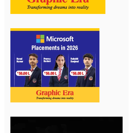
Video
Player