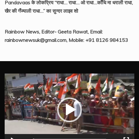
Pandavaas के लोकप्रिय “राधा… राधा… ओ राधा…काँधि मा धराली राधा,
खैर की गँज्याली राधा…” का सुन्दर लाइव शो
Rainbow News, Editor- Geeta Rawat, Email:
rainbownewsuk@gmail.com, Mobile: +91 8126 984153
Video
Player