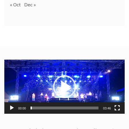
« Oct
Dec »
Video
Player
00:00
03:46