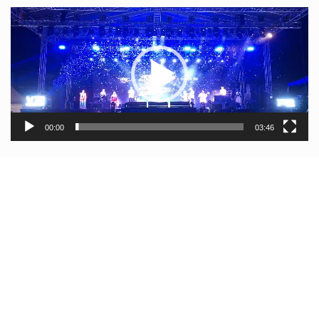
Video
Player
00:00
03:46
Pandavaas के लोकप्रिय “राधा… राधा… ओ राधा…काँधि मा धराली राधा,
खैर की गँज्याली राधा…” का सुन्दर लाइव शो
Rainbow News, Editor- Geeta Rawat, Email:
rainbownewsuk@gmail.com, Mobile: +91 8126 984153