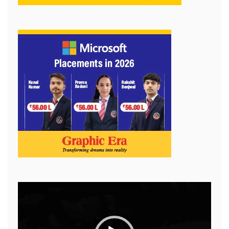
Video
Player