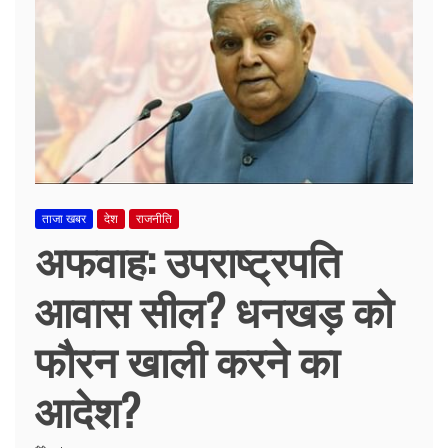
ताजा खबर
देश
राजनीति
अफवाह: उपराष्ट्रपति
आवास सील? धनखड़ को
फौरन खाली करने का
आदेश?