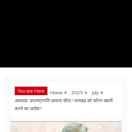
You are Here
Home
2025
July
अफवाह: उपराष्ट्रपति आवास सील? धनखड़ को फौरन खाली
करने का आदेश?