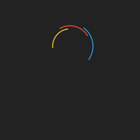
नाथ चढ़ावा चोरी मामले में SIT
नंदा की चौकी पुल मामले में PWD 
ड़ा एक्शन, तीसरा आरोपी
तीन इंजीनियर सस्पेंड
्तार, कमरे से आभूषण और
August 8, 2026
ी बरामद
ust 8, 2026