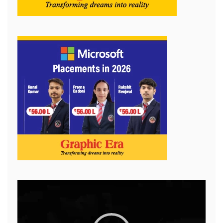
Video
Player