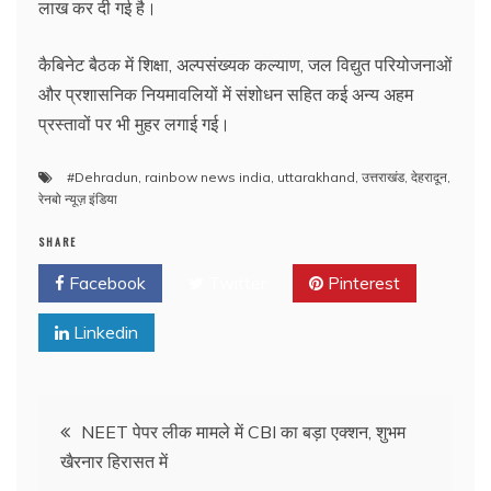
लाख कर दी गई है।
कैबिनेट बैठक में शिक्षा, अल्पसंख्यक कल्याण, जल विद्युत परियोजनाओं
और प्रशासनिक नियमावलियों में संशोधन सहित कई अन्य अहम
प्रस्तावों पर भी मुहर लगाई गई।
#Dehradun
,
rainbow news india
,
uttarakhand
,
उत्तराखंड
,
देहरादून
,
रेनबो न्यूज़ इंडिया
SHARE
Facebook
Twitter
Pinterest
Linkedin
Post
NEET पेपर लीक मामले में CBI का बड़ा एक्शन, शुभम
खैरनार हिरासत में
navigation