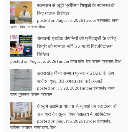
स्तनपान से जुड़ी भ्रांतियां शिशुओं के स्वास्थ्य के
लिए घातक: विशेषज्ञ
posted on August 5, 2026
|
under
उत्तराखंड
,
ताजा
खबर
,
शिक्षा
,
स्वास्थ्य-सेहत
चेतावनी: एडटेक कंपनियों की फ्रेंचाइजी के जरिए
डिग्री को मान्यता नहीं, 32 फर्जी विश्वविद्यालय
चिन्हित
posted on August 5, 2026
|
under
ताजा खबर
,
देश
,
शासन-प्रशासन
,
शिक्षा
उत्तराखंड गौरव सम्मान पुरस्कार 2026 के लिए
आवेदन शुरू, 30 अगस्त तक करें अप्लाई
posted on July 28, 2026
|
under
उत्तराखंड
,
ताजा
खबर
,
पुरस्कार
,
शासन-प्रशासन
देवभूमि उद्यमिता योजना से युवाओं को स्टार्टअप की
राह, श्री देव सुमन विश्वविद्यालय में ओरिएंटेशन
posted on August 6, 2026
|
under
उत्तराखंड
,
करियर
,
कारोबार
,
ताजा खबर
,
शिक्षा