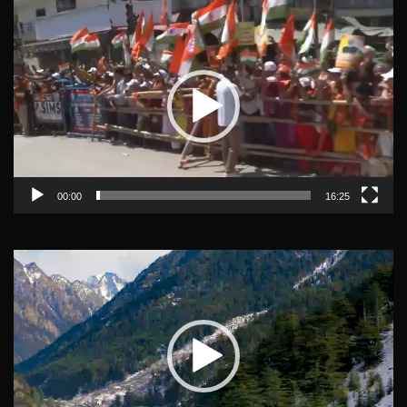
Video
Player
00:00
16:25
Video
Player