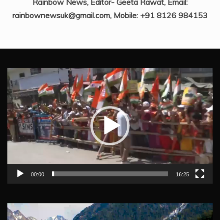
Rainbow News, Editor- Geeta Rawat, Email:
rainbownewsuk@gmail.com, Mobile: +91 8126 984153
Video
Player
00:00
16:25
Video