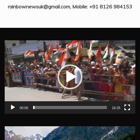
rainbownewsuk@gmail.com, Mobile: +91 8126 984153
Video
Player
00:00
16:25
Video
Player