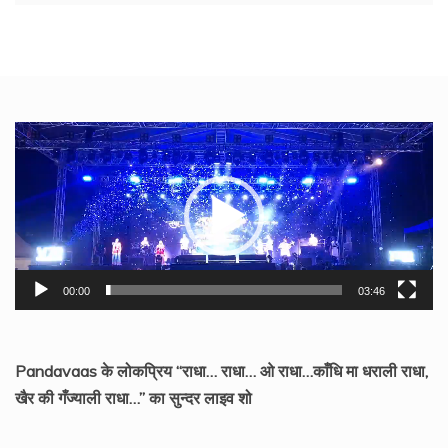
Video
Player
00:00
03:46
Pandavaas के लोकप्रिय “राधा… राधा… ओ राधा…काँधि मा धराली राधा,
खैर की गँज्याली राधा…” का सुन्दर लाइव शो