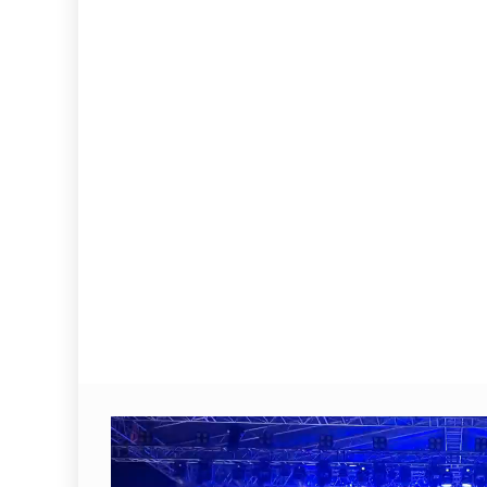
Video
Player