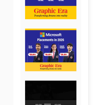
Video
Player