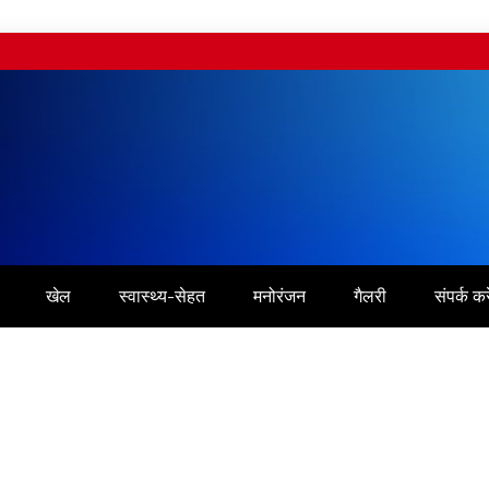
खेल
स्वास्थ्य-सेहत
मनोरंजन
गैलरी
संपर्क करे