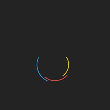
्होंने वृहद आंदोलन शुरू कर अलख जगाई थी।
ा खाला-खाला।’ यानी ऊंचाई वाले क्षेत्रों में पेड़ लगाइये और निचले स्थानों पर 
ार को आत्मसात करते हुए वह जीवनपर्यंत प्रकृति, नदियों व वनों के संरक्षण की 
रे पौधों में फर्क करना सिखाया।
tarakhand
,
Rishikesh
,
Sundar Lal Bahuguna
,
Sundar Lal Bahuguna Coronaviru
rakhand news
,
उत्तराखंड
,
उत्तराखंड की खबरें
,
उत्तराखंड की ताज़ा खबरें
,
उत्तराखंड समाचार
Linkedin
ातक के
कोरोना: 7.25 लाख आइवरमेक्टिन, ऑक्सीमीटर सहित अ
आवश्यक सामान चमोली पंहुचा