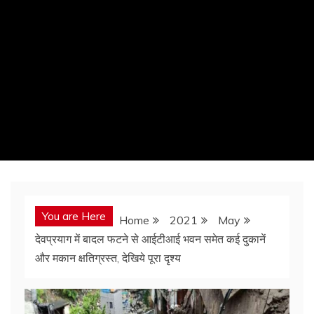
You are Here
Home
2021
May
देवप्रयाग में बादल फटने से आईटीआई भवन समेत कई दुकानें
और मकान क्षतिग्रस्त, देखिये पूरा दृश्य