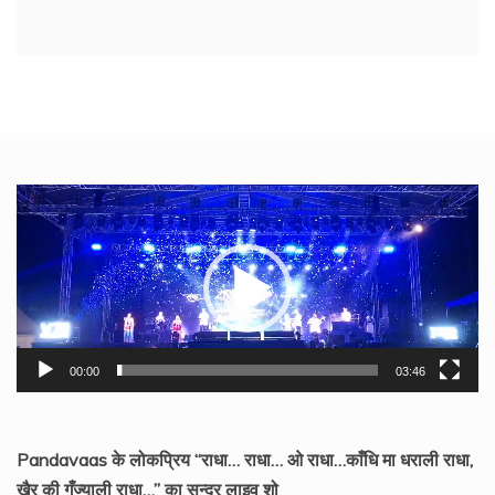
Video
Player
00:00
03:46
Pandavaas के लोकप्रिय “राधा… राधा… ओ राधा…काँधि मा धराली राधा,
खैर की गँज्याली राधा…” का सुन्दर लाइव शो