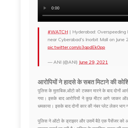
#WATCH
| Hyderabad: Overspeeding l
near Cyberabad's Inorbit Mall on June 27
pic.twitter.com/o3qpdEk0pp
— ANI (@ANI)
June 29, 2021
आरोपियों ने हादसे के सबत मिटाने की को
पुलिस के मुताबिक,ऑटो को टक्कर मारने के बाद दोनों आ
गया। इसके बाद आरोपियों ने कुछ मीटर आगे जाकर ऑडी क
धमकाया। इसके बाद दोनों कार की नंबर प्लेट लेकर भाग
पुलिस ने ऑटो के ड्राइवर और उसमें बैठे एक पैसेंजर को अ