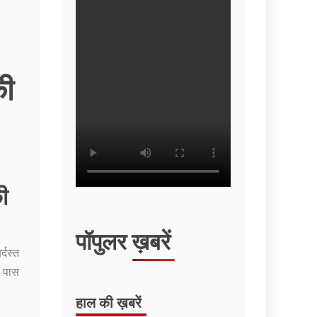
की
ी
पॉपुलर ख़बरें
्दस्त
े पास
हाल की ख़बरें