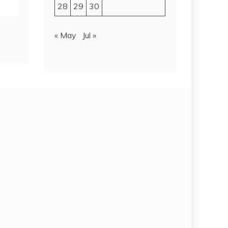
28
29
30
« May
Jul »