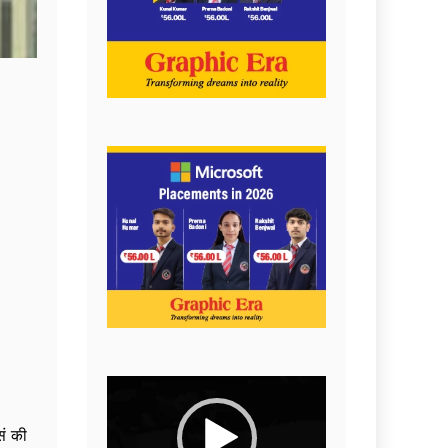
Video
Player
सं की