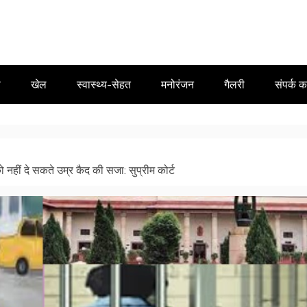
ा
खेल
स्वास्थ्य-सेहत
मनोरंजन
गैलरी
संपर्क कर
ो नहीं दे सकते उम्र कैद की सजा: सुप्रीम कोर्ट