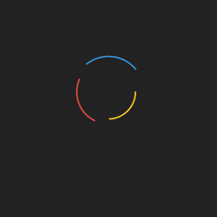
राखंड के युवाओं के लिए
MDDA बोर्ड बैठक में इन 25 बड़े
बरी! 2500 से ज्यादा सरकारी
प्रस्तावों को मिली मंजूरी
पर जल्द शुरू होगी भर्ती
August 6, 2026
ust 6, 2026