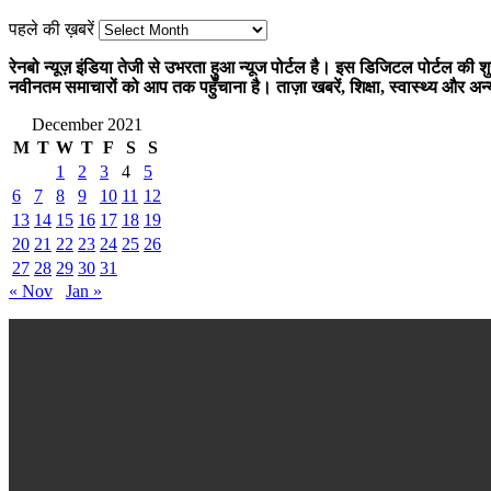
पहले की ख़बरें
रेनबो न्यूज़ इंडिया तेजी से उभरता हुआ न्‍यूज पोर्टल है। इस डिजिटल पोर्टल की शुर
नवीनतम समाचारों को आप तक पहुँचाना है। ताज़ा खबरें, शिक्षा, स्वास्थ्य और अन
December 2021
M
T
W
T
F
S
S
1
2
3
4
5
6
7
8
9
10
11
12
13
14
15
16
17
18
19
20
21
22
23
24
25
26
27
28
29
30
31
« Nov
Jan »