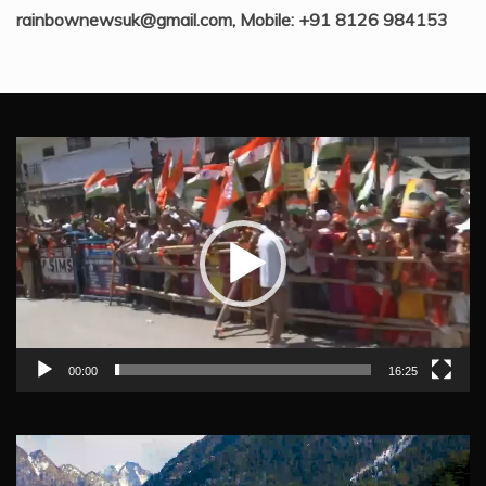
rainbownewsuk@gmail.com, Mobile: +91 8126 984153
Video
Player
00:00
16:25
Video
Player