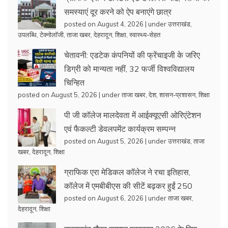
समस्याएं दूर करने को ऐप बनाएंगे छात्र
posted on August 4, 2026
|
under
उत्तराखंड
,
उपलब्धि
,
टेक्नोलॉजी
,
ताजा खबर
,
देहरादून
,
शिक्षा
,
स्वास्थ्य-सेहत
चेतावनी: एडटेक कंपनियों की फ्रेंचाइजी के जरिए
डिग्री को मान्यता नहीं, 32 फर्जी विश्वविद्यालय
चिन्हित
posted on August 5, 2026
|
under
ताजा खबर
,
देश
,
शासन-प्रशासन
,
शिक्षा
पी जी कॉलेज मालदेवता में आईक्यूएसी ओरिएंटेशन
एवं फैकल्टी डेवलपमेंट कार्यक्रम सम्पन्न
posted on August 5, 2026
|
under
उत्तराखंड
,
ताजा
खबर
,
देहरादून
,
शिक्षा
ग्राफिक एरा मेडिकल कॉलेज ने रचा इतिहास,
कॉलेज में एमबीबीएस की सीटें बढ़कर हुईं 250
posted on August 6, 2026
|
under
ताजा खबर
,
देहरादून
,
शिक्षा