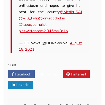
enthusiasm and hopes to give her
best for the country
@Media_SAI
@MIB_India
@ianuragthakur
@tapasjournalist
pic.twitter.com/oR45mVBr1N
— DD News (@DDNewslive)
August
18, 2021
SHARE
Facebook
Twitter
Pinterest
Linkedin