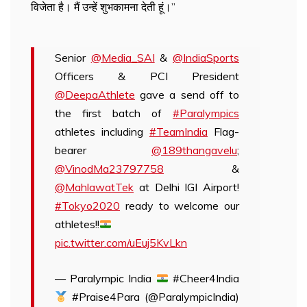
विजेता है। मैं उन्हें शुभकामना देती हूं।’’
Senior
@Media_SAI
&
@IndiaSports
Officers & PCI President
@DeepaAthlete
gave a send off to
the first batch of
#Paralympics
athletes including
#TeamIndia
Flag-
bearer
@189thangavelu
;
@VinodMa23797758
&
@MahlawatTek
at Delhi IGI Airport!
#Tokyo2020
ready to welcome our
athletes!!
pic.twitter.com/uEuj5KvLkn
— Paralympic India
#Cheer4India
#Praise4Para (@ParalympicIndia)