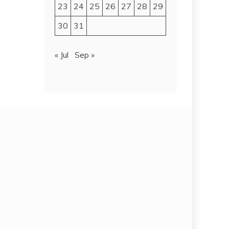
23
24
25
26
27
28
29
30
31
« Jul
Sep »