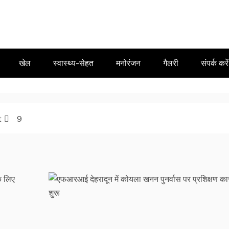
खेल
स्वास्थ्य-सेहत
मनोरंजन
गैलरी
संपर्क करें
t
9