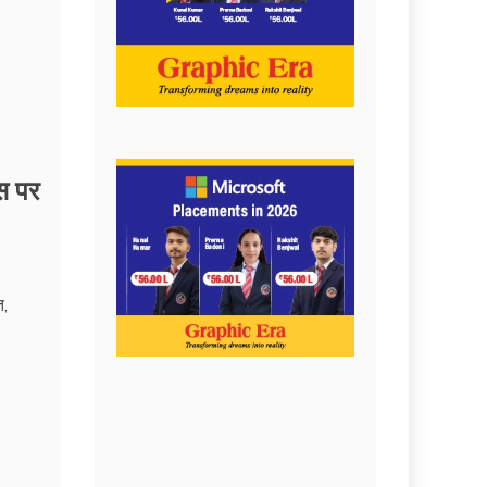
स पर
त,