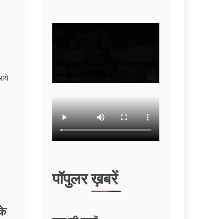
पॉपुलर ख़बरें
के