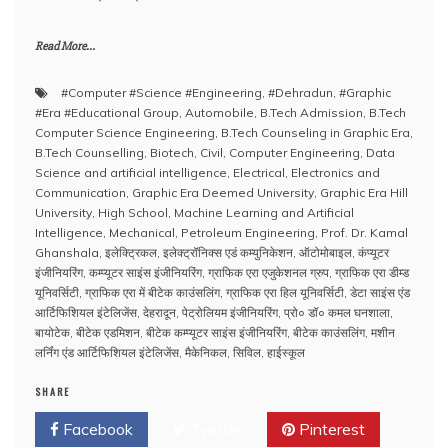
Read More...
#Computer #Science #Engineering
,
#Dehradun
,
#Graphic
#Era #Educational Group
,
Automobile
,
B.Tech Admission
,
B.Tech
Computer Science Engineering
,
B.Tech Counseling in Graphic Era
,
B.Tech Counselling
,
Biotech
,
Civil
,
Computer Engineering
,
Data
Science and artificial intelligence
,
Electrical
,
Electronics and
Communication
,
Graphic Era Deemed University
,
Graphic Era Hill
University
,
High School
,
Machine Learning and Artificial
Intelligence
,
Mechanical
,
Petroleum Engineering
,
Prof. Dr. Kamal
Ghanshala
,
इलेक्ट्रिकल
,
इलेक्ट्रॉनिक्स एडं कम्युनिकेशन
,
ऑटोमोबाइल
,
कंप्यूटर
इंजीनियरिंग
,
कम्प्यूटर साइंस इंजीनियरिंग
,
ग्राफिक एरा एजुकेशनल ग्रुप
,
ग्राफिक एरा डीम्ड
यूनिवर्सिटी
,
ग्राफिक एरा में बीटेक काउंसलिंग
,
ग्राफिक एरा हिल यूनिवर्सिटी
,
डेटा साइंस एंड
आर्टिफिशियल इंटेलिजेंस
,
देहरादून
,
पेट्रोलियम इंजीनियरिंग
,
प्रो० डॉ० कमल घनशाला
,
बायोटेक
,
बीटेक एडमिशन
,
बीटेक कम्प्यूटर साइंस इंजीनियरिंग
,
बीटेक काउंसलिंग
,
मशीन
लर्निंग एंड आर्टिफिशियल इंटेलिजेंस
,
मैकेनिकल
,
सिविल
,
हाईस्कूल
SHARE
Facebook
Twitter
Pinterest