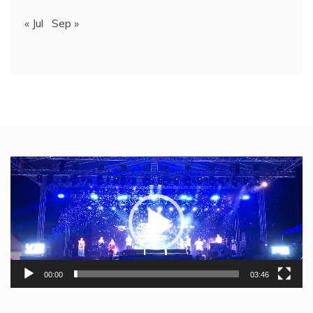
« Jul
Sep »
Video
Player
00:00
03:46