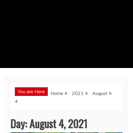
You are Here
Home
2021
August
4
Day:
August 4, 2021