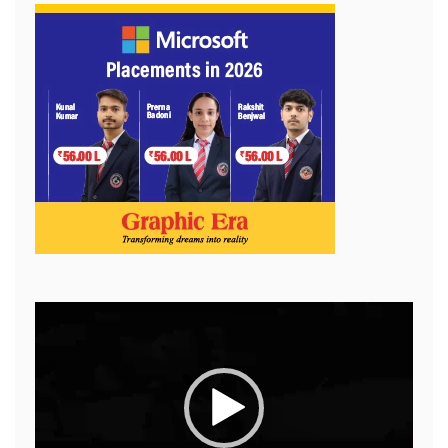
Video
Player