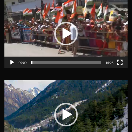
Video
Player
00:00
16:25
Video
Player