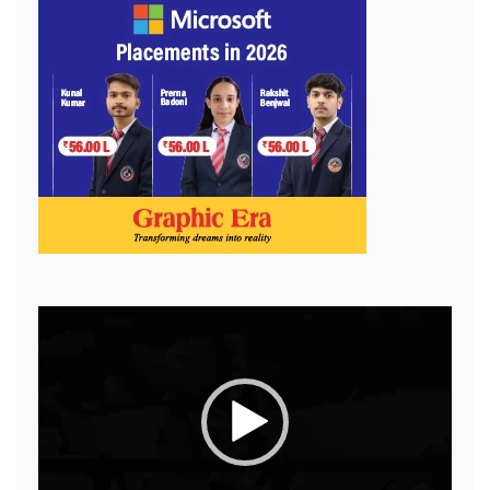
Video
Player