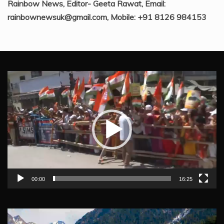
Rainbow News, Editor- Geeta Rawat, Email:
rainbownewsuk@gmail.com, Mobile: +91 8126 984153
Video
Player
00:00
16:25
Video