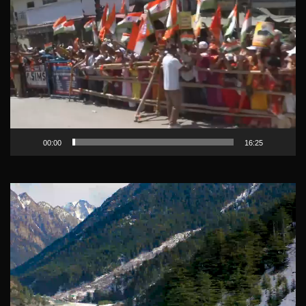
Video
Player
00:00
16:25
Video
Player