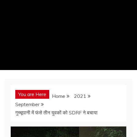
You are Here
Home
2021
September
गुच्चूपानी में फंसे तीन युवकों को SDRF ने बचाया