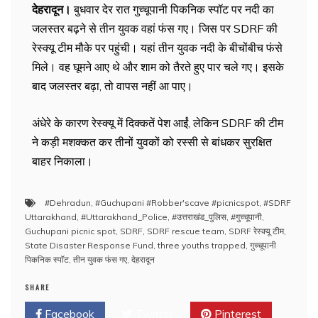
देहरादून।
बुधवार देर रात गुच्चूपानी पिकनिक स्पॉट पर नदी का
जलस्तर बढ़ने से तीन युवक वहां फंस गए। जिस पर SDRF की
रेस्क्यू टीम मौके पर पहुंची। यहां तीन युवक नदी के बीचोंबीच फंसे
मिले। वह घूमने आए थे और शाम को तैरते हुए पार चले गए। इसके
बाद जलस्तर बढ़ा, तो वापस नहीं आ पाए।
अंधेरे के कारण रेस्क्यू में दिक्कतें पेश आईं, लेकिन SDRF की टीम
ने कड़ी मशक्कत कर तीनों युवकों को रस्सी से बांधकर सुरक्षित
बाहर निकाला।
#Dehradun
,
#Guchupani #Robber'scave #picnicspot
,
#SDRF
Uttarakhand
,
#Uttarakhand_Police
,
#उत्तराखंड_पुलिस
,
#गुच्चूपानी
,
Guchupani picnic spot
,
SDRF
,
SDRF rescue team
,
SDRF रेस्क्यू टीम
,
State Disaster Response Fund
,
three youths trapped
,
गुच्चूपानी
पिकनिक स्पॉट
,
तीन युवक फंस गए
,
देहरादून
SHARE
Facebook
Twitter
Pinterest