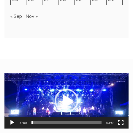
« Sep
Nov »
Video
Player
00:00
03:46