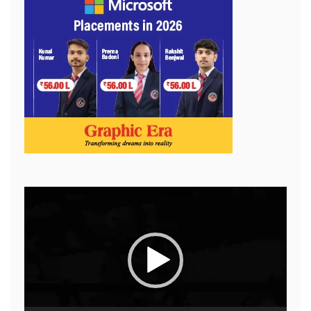
Video
Player