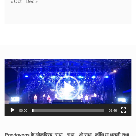
« Oct
Dec »
Video
Player
00:00
03:46
Pandavaas के लोकप्रिय “राधा… राधा… ओ राधा…काँधि मा धराली राधा,