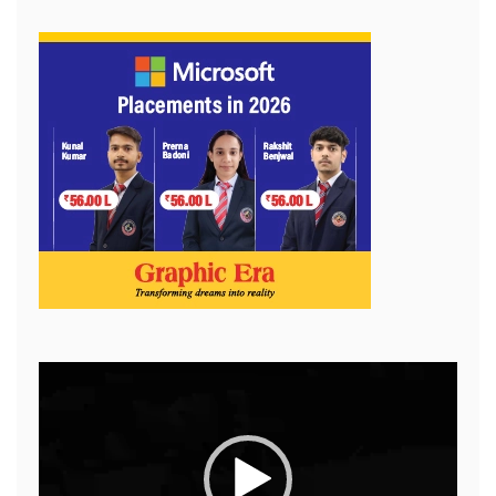
Video
Player