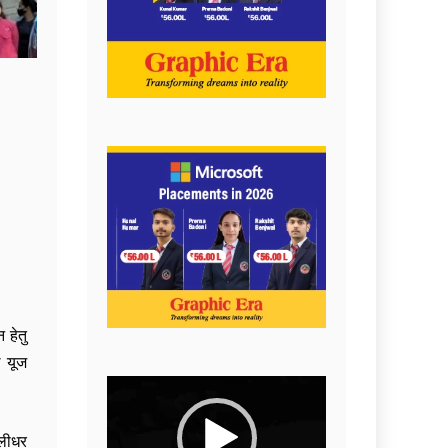
 हेतु
ल यूज
Video
Player
रलीधर